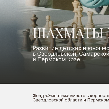
ШАХМАТЫ В 
Развитие детских и юношеских
в Свердловской, Самарской, Тул
и Пермском крае
Фонд «Эмпатия» вместе с корпорацией
Свердловской области и Пермском крае, 
Школа шахматной грамотности
Образовательный проект для учителей
и учеников начальных классов: сначала