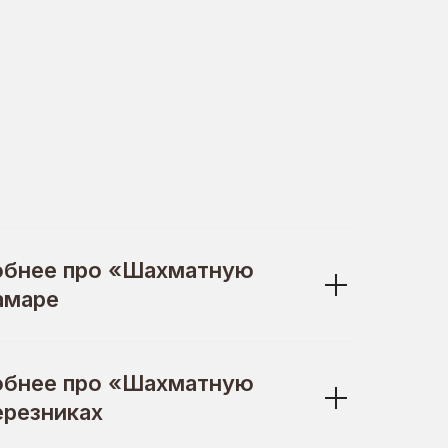
обнее про «Шахматную
амаре
обнее про «Шахматную
ерезниках