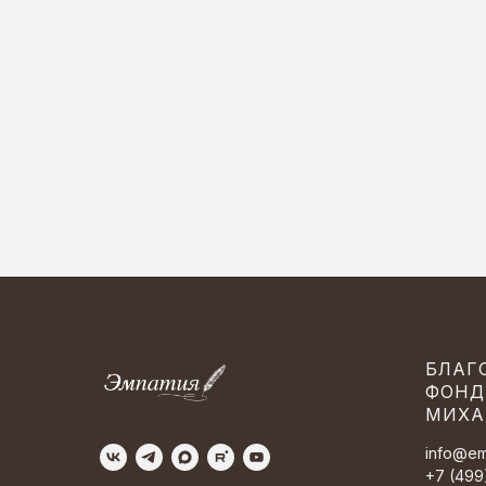
БЛАГ
ФОНД
МИХА
info@em
+7 (499