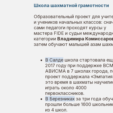
сами педагоги проходят курсы у
мастера FIDE и судьи международной
категории
Владимира Комиссарова
, а
затем обучают малышей азам шахмат.
В Салде
школа стартовала ещё в
2017 году при поддержке ВСМПО-
АВИСМА в 7 школах города, позже
проект поддержала «Эмпатия». За
это время в шахматы научились
играть около 4000
первоклассников.
В Березниках
за три года обучение
прошли больше 1600 школьников
из 4 школ.
В Самаре
проект охватывает пять
школ, где с прошлого года
шахматам учатся 200 учеников
вторых классов.
В Туле
фонд обучает учителей
основам шахмат вместе с Высшей
технической школой.