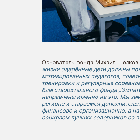
жизни одарённые дети должны получать
мотивированных педагогов, советы ста
тренировки и регулярные соревнования
благотворительного фонда „Эмпатия" и
направлены именно на это. Мы замечае
регионе и стараемся дополнительно сти
финансово и организационно, а на собс
собираем лучших соперников со всей ст