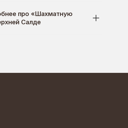
обнее про «Шахматную
ерхней Салде