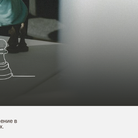
оддержка талантов
онд выплачивает
жемесячные стипендии