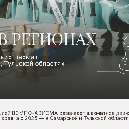
РЕГИОНАХ
 шахмат
ьской областях
 ВСМПО-АВИСМА развивает шахматное движение в
а с 2025 — в Самарской и Тульской областях.
П
Турниры и инфраструктура
Ф
В Верхней Салде
ВСМПО-АВИСМА и
е
«Эмпатия» проводят
этап детского