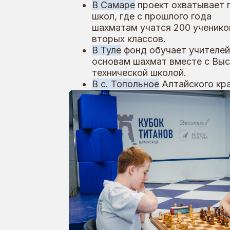
В с. Топольное
Алтайского края
проект стартует осенью 2026
года.
Основатель фонда Михаил Шелков подчё