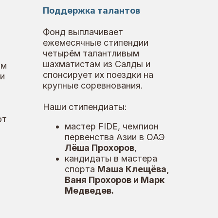
етырём талантливым
ахматистам из Салды и
онсирует их поездки на
рупные соревнования.
аши стипендиаты:
мастер FIDE, чемпион
первенства Азии в ОАЭ
Лёша Прохоров
,
кандидаты в мастера
спорта
Маша Клещёва,
Ваня Прохоров и Марк
Медведев.