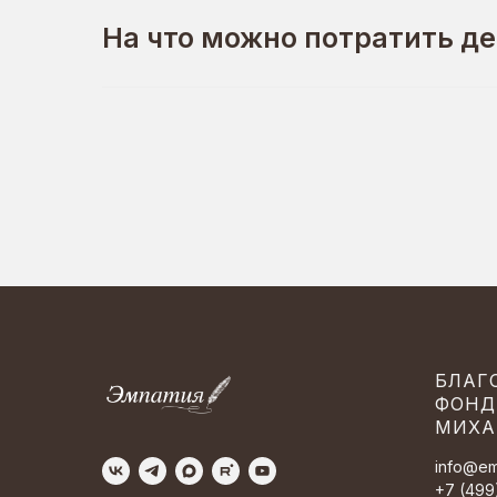
На что можно потратить де
БЛАГ
ФОНД
МИХА
info@em
+7 (499