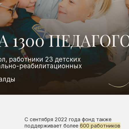
1300 ПЕДАГОГОВ
аботники 23 детских
но-реабилитационных
С сентября 2022 года фонд также
В 2
поддерживает более
600 работников
по
дошкольных учреждений
.
при
Руководство, воспитатели и младшие
со
воспитатели детских садов получают
це
ежемесячные выплаты в размере
15 000 и 10 000 рублей.