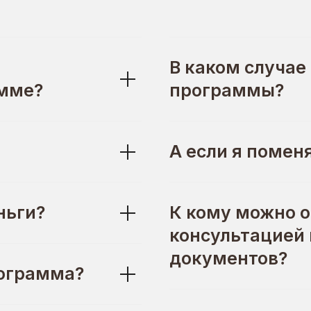
В каком случае
амме?
программы?
А если я помен
ньги?
К кому можно о
консультацией
документов?
рограмма?