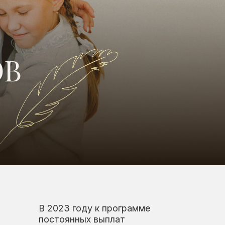
023 году к программе
стоянных выплат
соединились сотрудники
циально-реабилитационных
нтров — более
100 человек.