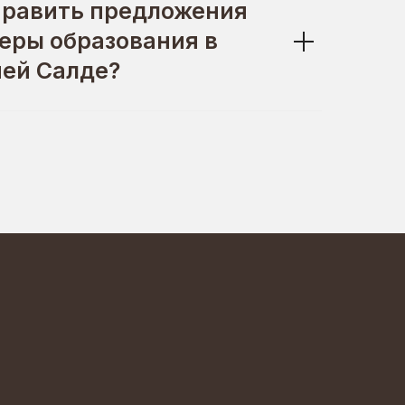
править предложения
еры образования в
ней Салде?