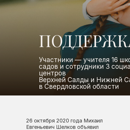
ПОДДЕРЖКА 
Участники — учителя 16 школ, р
садов и сотрудники 3 социаль
центров
Верхней Салды и Нижней Салды
в Свердловской области
26 октября 2020 года Михаил
Евгеньевич Шелков объявил
о запуске первой благотворительной
программы фонда «Эмпатия».
С этого момента более
600 педагогов
из 16 школ получают от фонда
по 15 000 рублей каждый месяц