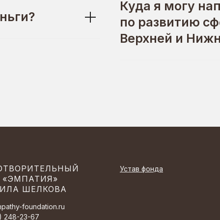
Куда я могу на
ньги?
по развитию сф
Верхней и Ниж
ОТВОРИТЕЛЬНЫЙ
Устав фонда
 «ЭМПАТИЯ»
ИЛА ШЕЛКОВА
pathy-foundation.ru
) 248-23-67