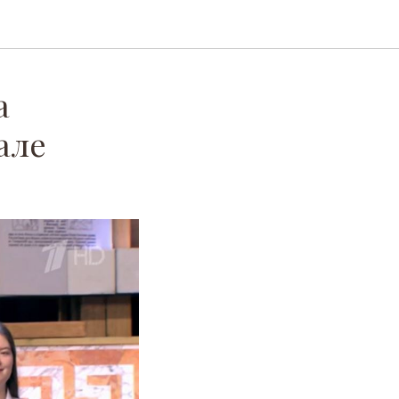
а
але